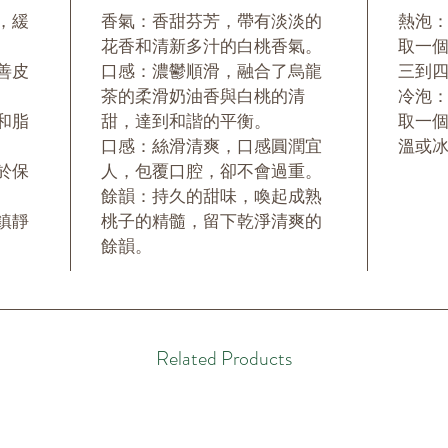
，緩
香氣：香甜芬芳，帶有淡淡的
熱泡
花香和清新多汁的白桃香氣。
取一個
善皮
口感：濃鬱順滑，融合了烏龍
三到
茶的柔滑奶油香與白桃的清
冷泡
和脂
甜，達到和諧的平衡。
取一
口感：絲滑清爽，口感圓潤宜
溫或
於保
人，包覆口腔，卻不會過重。
餘韻：持久的甜味，喚起成熟
鎮靜
桃子的精髓，留下乾淨清爽的
餘韻。
Related Products