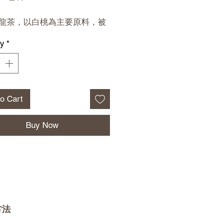
龍茶，以白桃為主要原料，被
容茶，具有補氣養血、滋陰生
ty
*
持肌膚彈性、改善膚色等功
龍茶起源於19世紀初，以其溶
和降低膽固醇的功效而聞名，
的良方。此外，烏龍茶還能活
神經系統，緩解壓力。
to Cart
Buy Now
方法