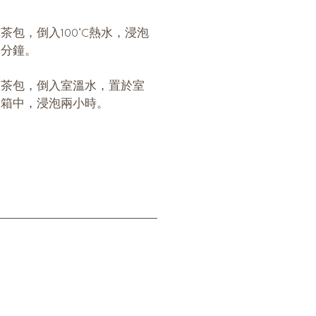
：
茶包，倒入100°C熱水，浸泡
四分鐘。
：
個茶包，倒入室溫水，置於室
冰箱中，浸泡兩小時。