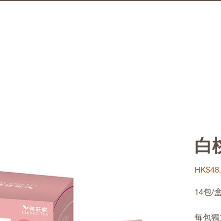
白
HK$48
14包/
每包獨