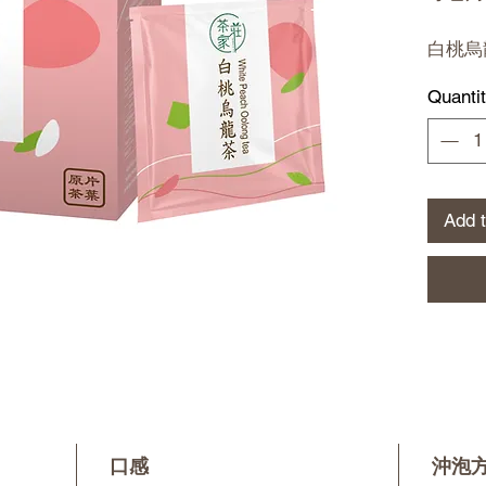
白桃烏
譽為美
Quanti
津、維
效。烏
解脂肪
是減肥
化自主
Add 
口感
沖泡