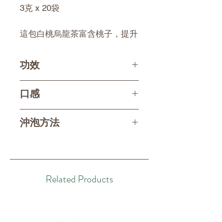
3克 x 20袋
這包白桃烏龍茶富含桃子，提升
了茶湯的果香和口感。桃子的加
入不僅提升了茶湯的天然甜度，
功效
還帶來了抗氧化劑和維生素等額
外的健康益處，使其成為更美味
體重管理：幫助溶解脂肪，促進
口感
健康的飲料。盡情享受濃鬱清爽
新陳代謝，支持減肥。
的口感和濃鬱的桃子香氣吧！
心臟健康：其抗氧化特性可降低
沖泡方法
膽固醇水平，並改善心血管健
香氣：濃鬱芬芳，濃鬱的甜桃香
康。
氣與烏龍茶的花香交相輝映。
熱泡：
消化支持：幫助消化，緩解消化
口感：濃鬱醇厚，柔滑的烏龍茶
取一個茶包，倒入100°C熱水，
問題。
與多汁成熟的桃子完美融合。桃
浸泡三到四分鐘。
皮膚健康：富含抗氧化劑，可促
Related Products
子的甜美提升了茶的口感，帶來
進皮膚健康，改善膚色。
愉悅的味覺體驗。
冷泡：
補水：一款清爽的飲品，有助於
口感：絲滑柔滑，清爽宜人，易
取一個茶包，倒入室溫水，置於
日常補水。
於啜飲。
室溫或冰箱中，浸泡兩小時。