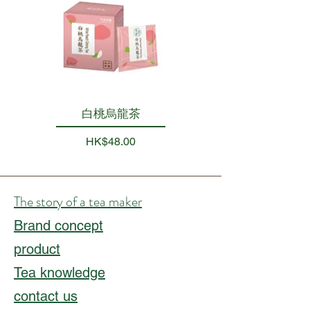
回味：持久的甜度，令人聯想到
新鮮桃子的芬芳，留下溫暖宜人
的餘韻，令人回味無窮。整體體
驗令人振奮，令人滿足。
白桃烏龍茶
Price
HK$48.00
The story of a tea maker
Brand concept
product
Tea knowledge
contact us